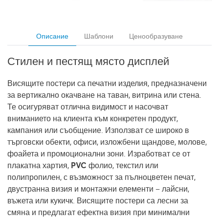
Описание
Шаблони
Ценообразуване
Стилен и пестящ място дисплей
Висящите постери
са печатни изделия, предназначени
за вертикално окачване на таван, витрина или стена.
Те осигуряват отлична видимост и насочват
вниманието на клиента към конкретен продукт,
кампания или съобщение. Използват се широко в
търговски обекти
,
офиси
,
изложбени щандове
,
молове
,
фоайета
и
промоционални зони
. Изработват се от
плакатна хартия
,
PVC фолио
,
текстил
или
полипропилен
, с възможност за
пълноцветен печат
,
двустранна визия
и
монтажни елементи
– лайсни,
въжета или кукичк. Висящите постери са лесни за
смяна и предлагат ефектна визия при минимални