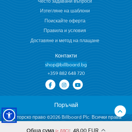
Често задавани въпроси
Изтегляне на шаблони
Поискайте оферта
Правила и условия
Доставяне и метод на плащане
Контакти
shop@billboard.bg
+
359 882 648 720
Поръчай
Авторско право ©2026 Billboard Plc. Всички права
запазени.
Обща сума
:
48.00 EUR
(с ДДС)