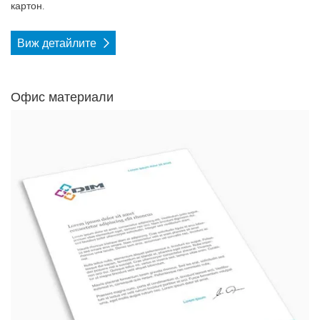
картон.
Виж детайлите
Офис материали
Виж детайлите Фирмена бланка