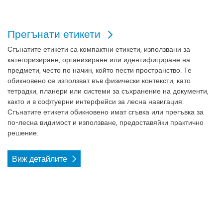
Прегънати етикети
Сгънатите етикети са компактни етикети, използвани за
категоризиране, организиране или идентифициране на
предмети, често по начин, който пести пространство. Те
обикновено се използват във физически контексти, като
тетрадки, планери или системи за съхранение на документи,
както и в софтуерни интерфейси за лесна навигация.
Сгънатите етикети обикновено имат сгъвка или прегъвка за
по-лесна видимост и използване, предоставяйки практично
решение.
Виж детайлите
Виж детайлите Топери за чанти