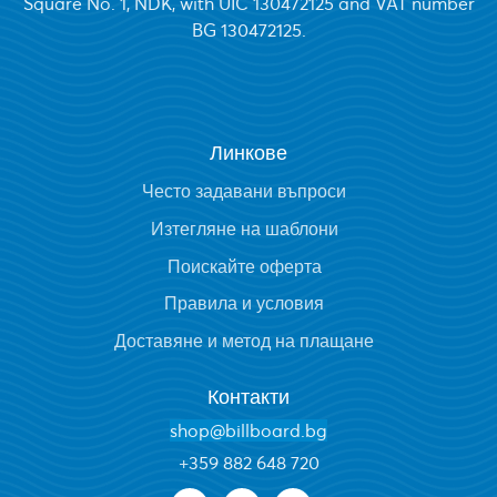
Square No. 1, NDK, with UIC 130472125 and VAT number
BG 130472125.
Линкове
Често задавани въпроси
Изтегляне на шаблони
Поискайте оферта
Правила и условия
Доставяне и метод на плащане
Контакти
shop@billboard.bg
+
359 882 648 720