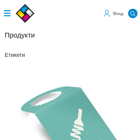
Вход
Продукти
Етикети
Виж детайлите Етикети за бутилки