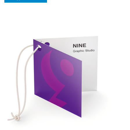
Виж детайлите Прегънати етикети