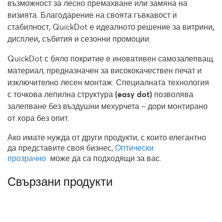
възможност за лесно премахване или замяна на
визията. Благодарение на своята гъвкавост и
стабилност, QuickDot е идеалното решение за
витрини,
дисплеи, събития и сезонни промоции
.
QuickDot
с бяло покритие
е иновативен самозалепващ
материал, предназначен за висококачествен печат и
изключително лесен монтаж. Специалната технология
с
точкова лепилна структура (easy dot)
позволява
залепване без въздушни мехурчета – дори монтирано
от хора без опит.
Ако имате нужда от други продукти, с които елегантно
да представите своя бизнес,
Оптически
прозрачно
може да са подходящи за вас.
Свързани продукти