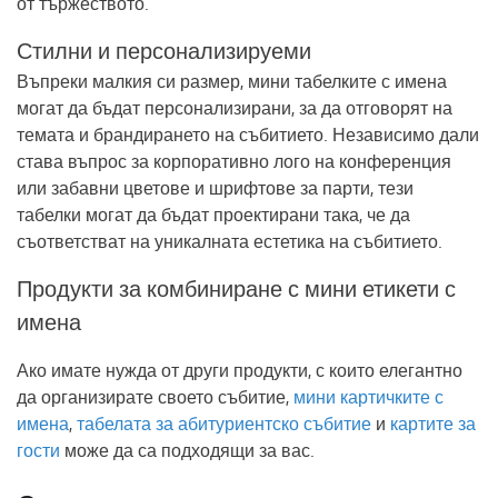
от тържеството.
Стилни и персонализируеми
Въпреки малкия си размер, мини табелките с имена
могат да бъдат персонализирани, за да отговорят на
темата и брандирането на събитието. Независимо дали
става въпрос за корпоративно лого на конференция
или забавни цветове и шрифтове за парти, тези
табелки могат да бъдат проектирани така, че да
съответстват на уникалната естетика на събитието.
Продукти за комбиниране с мини етикети с
имена
Ако имате нужда от други продукти, с които елегантно
да организирате своето събитие,
мини картичките с
имена
,
табелата за абитуриентско събитие
и
картите за
гости
може да са подходящи за вас.