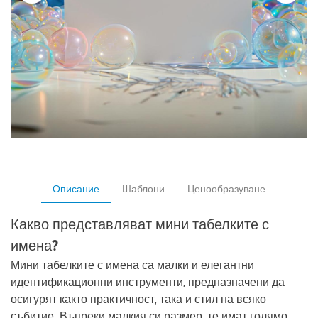
Описание
Шаблони
Ценообразуване
Какво представляват мини табелките с
имена?
Мини табелките с имена са малки и елегантни
идентификационни инструменти, предназначени да
осигурят както практичност, така и стил на всяко
събитие. Въпреки малкия си размер, те имат голямо