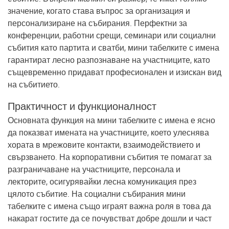
значение, когато става въпрос за организация и
персонализиране на събирания. Перфектни за
конференции, работни срещи, семинари или социални
събития като партита и сватби, мини табелките с имена
гарантират лесно разпознаване на участниците, като
същевременно придават професионален и изискан вид
на събитието.
Практичност и функционалност
Основната функция на мини табелките с имена е ясно
да показват имената на участниците, което улеснява
хората в мрежовите контакти, взаимодействието и
свързването. На корпоративни събития те помагат за
разграничаване на участниците, персонала и
лекторите, осигурявайки лесна комуникация през
цялото събитие. На социални събирания мини
табелките с имена също играят важна роля в това да
накарат гостите да се почувстват добре дошли и част