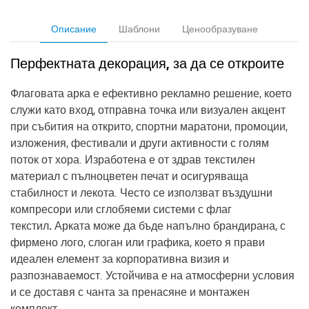
Описание
Шаблони
Ценообразуване
Перфектната декорация, за да се откроите
Флаговата арка
е ефективно рекламно решение, което
служи като вход, отправна точка или визуален акцент
при
събития на открито
,
спортни маратони
,
промоции
,
изложения
,
фестивали
и други активности с голям
поток от хора. Изработена е от
здрав текстилен
материал с пълноцветен печат и
осигуряваща
стабилност и лекота. Често се използват
въздушни
компресори
или
сглобяеми системи с флаг
текстил.
Арката може да бъде
напълно брандирана
, с
фирмено лого, слоган или графика, което я прави
идеален елемент за
корпоративна визия и
разпознаваемост
. Устойчива е на атмосферни условия
и се доставя с
чанта за пренасяне и монтажен
комплект
.