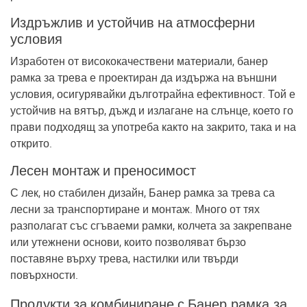
Издръжлив и устойчив на атмосферни
условия
Изработен от висококачествени материали, банер
рамка за трева е проектиран да издържа на външни
условия, осигурявайки дълготрайна ефективност. Той е
устойчив на вятър, дъжд и излагане на слънце, което го
прави подходящ за употреба както на закрито, така и на
открито.
Лесен монтаж и преносимост
С лек, но стабилен дизайн, Банер рамка за трева са
лесни за транспортиране и монтаж. Много от тях
разполагат със сгъваеми рамки, колчета за закрепване
или утежнени основи, които позволяват бързо
поставяне върху трева, настилки или твърди
повърхности.
Продукти за комбиниране с
Банер рамка за