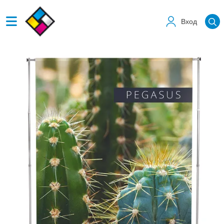
Вход
Виж детайлите Пегасус