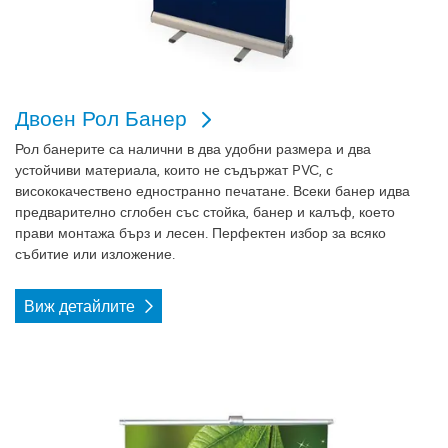
Двоен Рол Банер
Рол банерите са налични в два удобни размера и два
устойчиви материала, които не съдържат PVC, с
висококачествено едностранно печатане. Всеки банер идва
предварително сглобен със стойка, банер и калъф, което
прави монтажа бърз и лесен. Перфектен избор за всяко
събитие или изложение.
Виж детайлите
Виж детайлите Малък рол банер