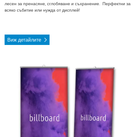
лесен за пренасяне, сглобяване и съхранение. Перфектни за
всяко събитие или нужда от дисплей!
Виж детайлите
Виж детайлите Рол Банер