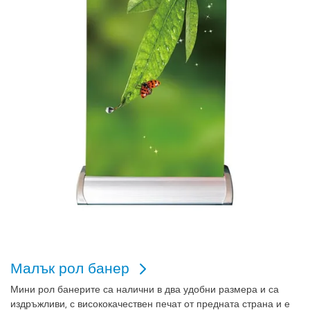
Малък рол банер
Мини рол банерите са налични в два удобни размера и са
издръжливи, с висококачествен печат от предната страна и е