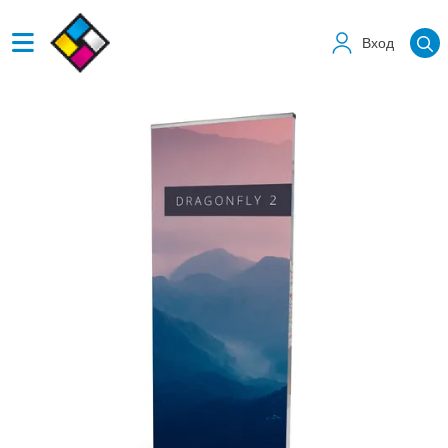
Вход
Виж детайлите Двоен Рол Банер