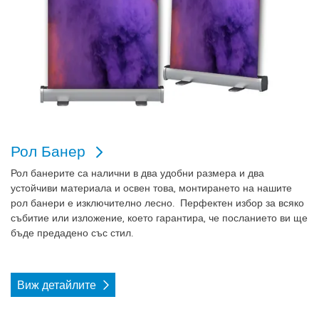
Рол Банер
Рол банерите са налични в два удобни размера и два
устойчиви материала и освен това, монтирането на нашите
рол банери е изключително лесно. Перфектен избор за всяко
събитие или изложение, което гарантира, че посланието ви ще
бъде предадено със стил.
Виж детайлите