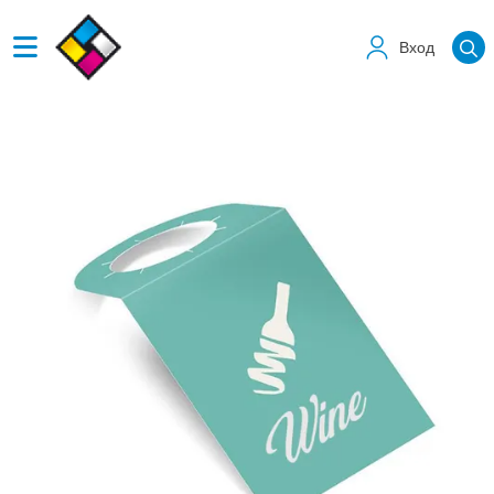
Вход
Виж детайлите Етикети за бутилки