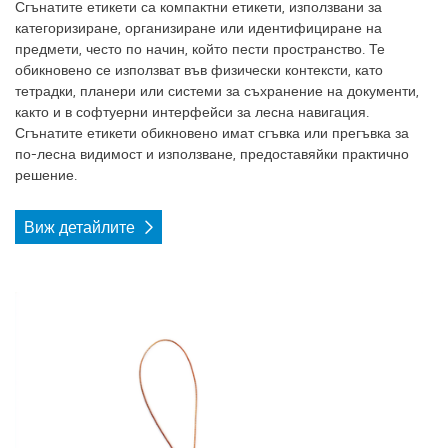
Сгънатите етикети са компактни етикети, използвани за
категоризиране, организиране или идентифициране на
предмети, често по начин, който пести пространство. Те
обикновено се използват във физически контексти, като
тетрадки, планери или системи за съхранение на документи,
както и в софтуерни интерфейси за лесна навигация.
Сгънатите етикети обикновено имат сгъвка или прегъвка за
по-лесна видимост и използване, предоставяйки практично
решение.
Виж детайлите
Виж детайлите Стандартни етикети