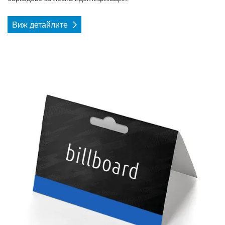
Виж детайлите
Виж детайлите Топери за чанти