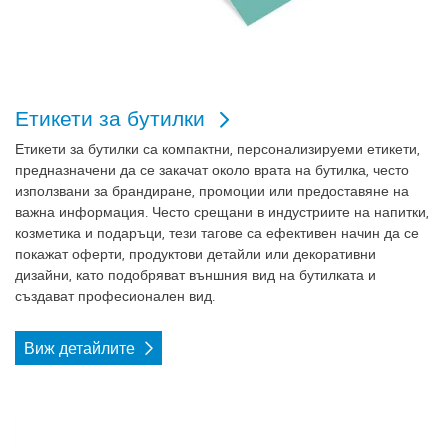
Етикети за бутилки
Етикети за бутилки са компактни, персонализируеми етикети,
предназначени да се закачат около врата на бутилка, често
използвани за брандиране, промоции или предоставяне на
важна информация. Често срещани в индустриите на напитки,
козметика и подаръци, тези тагове са ефективен начин да се
покажат оферти, продуктови детайли или декоративни
дизайни, като подобряват външния вид на бутилката и
създават професионален вид.
Виж детайлите
Виж детайлите Прегънати етикети