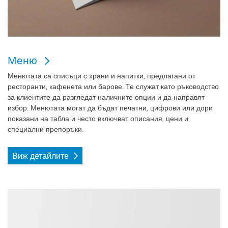
Меню
Менютата са списъци с храни и напитки, предлагани от
ресторанти, кафенета или барове. Те служат като ръководство
за клиентите да разгледат наличните опции и да направят
избор. Менютата могат да бъдат печатни, цифрови или дори
показани на табла и често включват описания, цени и
специални препоръки.
Виж детайлите
Виж детайлите Меню за маса