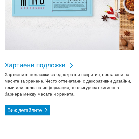
Хартиени подложки
Хартиените подложки са еднократни покрития, поставяни на
масите за хранене. Често отпечатани с декоративни дизайни,
теми или полезна информация, те осигуряват хигиенна
бариера между масата и храната.
Виж детайлите