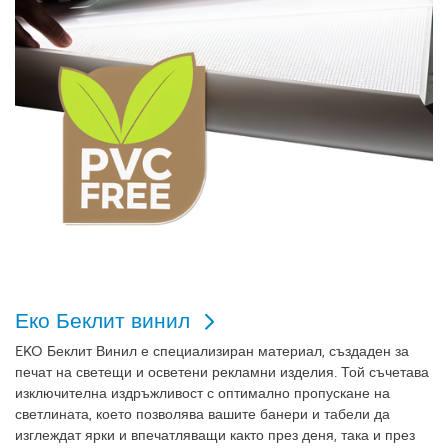
Еко Беклит винил
EKO
Беклит Винил
е специализиран материал, създаден за
печат на светещи и осветени рекламни изделия. Той съчетава
изключителна издръжливост с оптимално пропускане на
светлината, което позволява вашите банери и табели да
изглеждат ярки и впечатляващи както през деня, така и през