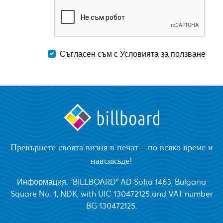
Съгласен съм с Условията за ползване
Превърнете своята визия в печат – по всяко време и
навсякъде!
Информация: "BILLBOARD" AD Sofia 1463, Bulgaria
Square No. 1, NDK, with UIC 130472125 and VAT number
BG 130472125.