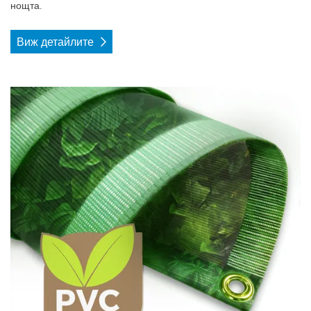
нощта.
Виж детайлите
Виж детайлите Еко Меш