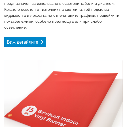
предназначен за използване в осветени табели и дисплеи.
Когато е осветен от източник на светлина, той подсилва
видимостта и яркостта на отпечатаните графики, правейки ги
по-забележими, особено през нощта или при слабо
осветление.
Виж детайлите
Виж детайлите Блокаут винил