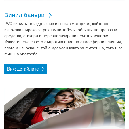
Винил банери
PVC винилът е издръжлив и гъвкав материал, който се
използва широко за рекламни табели, обвивки на превозни
средства, стикери и персонализирани печатни изделия.
Известен със своето съпротивление на атмосферни влияния,
влага и износване, той е идеален както за вътрешна, така и за
външна употреба.
Виж детайлите
Виж детайлите Еко Беклит винил