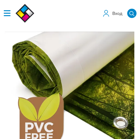
Вход
Виж детайлите EKO Винил