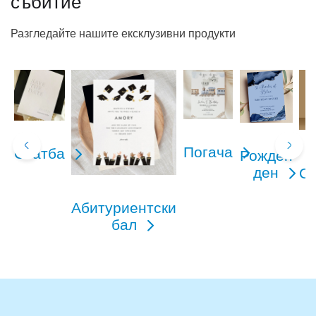
събитие
Разгледайте нашите ексклузивни продукти
Погача
Сватба
Рожден
ден
С
Абитуриентски
бал