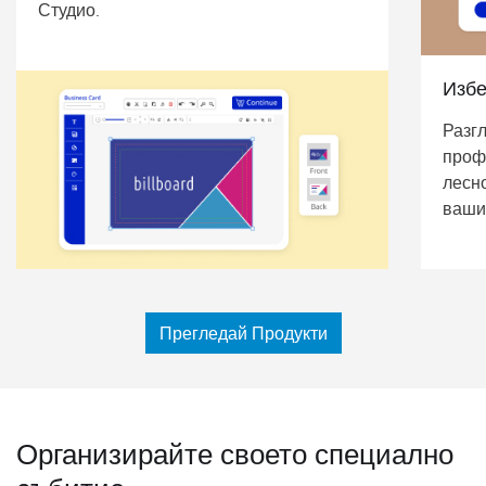
Студио.
Избе
Разг
проф
лесн
ваши
Прегледай Продукти
Организирайте своето специално