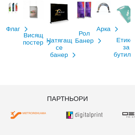
Флаг
Арка
Рол
Висящ
Етике
Натягащ
Банер
постер
за
се
бутил
банер
ПАРТНЬОРИ