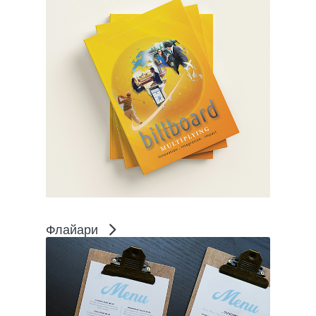
Флайари